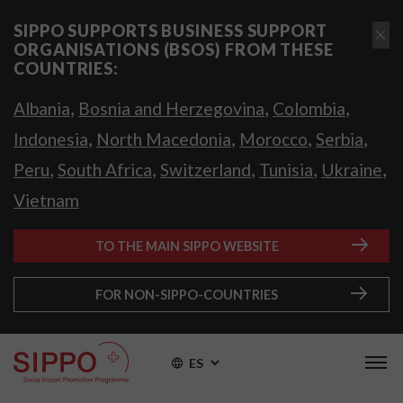
SIPPO SUPPORTS BUSINESS SUPPORT
ORGANISATIONS (BSOS) FROM THESE
COUNTRIES:
,
,
,
Albania
Bosnia and Herzegovina
Colombia
,
,
,
,
Indonesia
North Macedonia
Morocco
Serbia
,
,
,
,
,
Peru
South Africa
Switzerland
Tunisia
Ukraine
Vietnam
TO THE MAIN SIPPO WEBSITE
FOR NON-SIPPO-COUNTRIES
ES