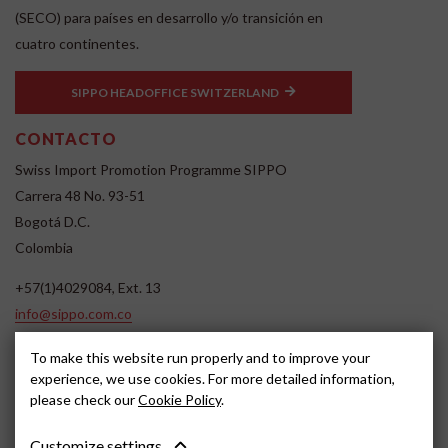
(SECO) para países en desarrollo y/o transición en
cuatro continentes.
SIPPO HEADOFFICE SWITZERLAND
CONTACTO
Swiss Import Promotion Programme SIPPO
Carrera 48 No. 93-51
Bogotá D.C.
Colombia
+57(1)4029084, Ext. 13
info@sippo.com.co
www.sippo.com.co
To make this website run properly and to improve your
SOCIAL MEDIA
experience, we use cookies. For more detailed information,
please check our
Cookie Policy
.
Customize settings