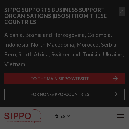
SIPPO SUPPORTS BUSINESS SUPPORT
ORGANISATIONS (BSOS) FROM THESE
COUNTRIES:
,
,
,
Albania
Bosnia and Herzegovina
Colombia
,
,
,
,
Indonesia
North Macedonia
Morocco
Serbia
,
,
,
,
,
Peru
South Africa
Switzerland
Tunisia
Ukraine
Vietnam
TO THE MAIN SIPPO WEBSITE
FOR NON-SIPPO-COUNTRIES
ES