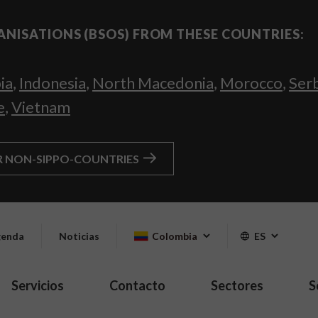
ANISATIONS (BSOS) FROM THESE COUNTRIES:
ia
,
Indonesia
,
North Macedonia
,
Morocco
,
Ser
e
,
Vietnam
R NON-SIPPO-COUNTRIES
enda
Noticias
Colombia
ES
Servicios
Contacto
Sectores
S