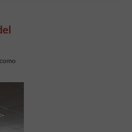
del
í como