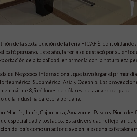
fitrión de la sexta edición de la feria FICAFÉ, consolidánd
l café peruano. Este año, la feria se destacó por su enfoq
ortación de alta calidad, en armonía con la naturaleza pe
 de Negocios Internacional, que tuvo lugar el primer día 
orteamérica, Sudamérica, Asia y Oceanía. Las proyeccion
 en más de 3,5 millones de dólares, destacando el papel
o de la industria cafetera peruana.
an Martín, Junín, Cajamarca, Amazonas, Pasco y Piura desf
 de especialidad y tostados. Esta diversidad reflejó la rique
ición del país como un actor clave en la escena cafetalera 