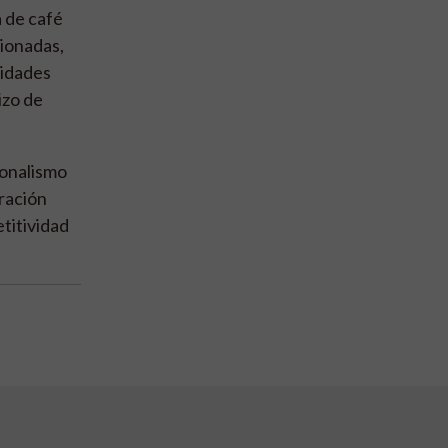
a de café
ionadas,
tidades
izo de
ionalismo
ración
titividad