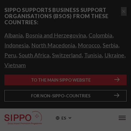
SIPPO SUPPORTS BUSINESS SUPPORT
ORGANISATIONS (BSOS) FROM THESE
COUNTRIES:
,
,
,
Albania
Bosnia and Herzegovina
Colombia
,
,
,
,
Indonesia
North Macedonia
Morocco
Serbia
,
,
,
,
,
Peru
South Africa
Switzerland
Tunisia
Ukraine
Vietnam
TO THE MAIN SIPPO WEBSITE
FOR NON-SIPPO-COUNTRIES
ES