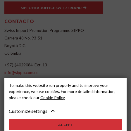
SIPPO HEADOFFICE SWITZERLAND
CONTACTO
Swiss Import Promotion Programme SIPPO
Carrera 48 No. 93-51
Bogotá D.C.
Colombia
+57(1)4029084, Ext. 13
info@sippo.com.co
www.sippo.com.co
To make this website run properly and to improve your
SOCIAL MEDIA
experience, we use cookies. For more detailed information,
please check our
Cookie Policy
.
Customize settings
ACCEPT
2022, SIPPO
Disclaimer
Cookie settings