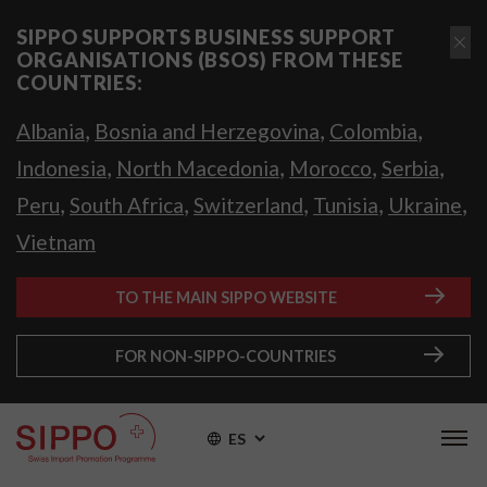
SIPPO SUPPORTS BUSINESS SUPPORT
ORGANISATIONS (BSOS) FROM THESE
COUNTRIES:
,
,
,
Albania
Bosnia and Herzegovina
Colombia
,
,
,
,
Indonesia
North Macedonia
Morocco
Serbia
,
,
,
,
,
Peru
South Africa
Switzerland
Tunisia
Ukraine
Vietnam
TO THE MAIN SIPPO WEBSITE
FOR NON-SIPPO-COUNTRIES
ES